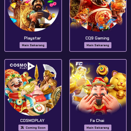
Playstar
CQ9 Gaming
Main Sekarang
Main Sekarang
COSMOPLAY
Fa Chai
Coming Soon
Main Sekarang