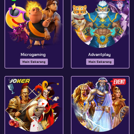
Microgaming
Advantplay
Main Sekarang
Main Sekarang